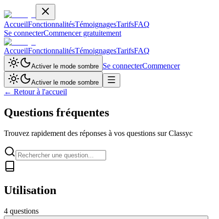
Accueil
Fonctionnalités
Témoignages
Tarifs
FAQ
Se connecter
Commencer gratuitement
Accueil
Fonctionnalités
Témoignages
Tarifs
FAQ
Se connecter
Commencer
Activer le mode sombre
Activer le mode sombre
←
Retour à l'accueil
Questions
fréquentes
Trouvez rapidement des réponses à vos questions sur Classyc
Utilisation
4
question
s