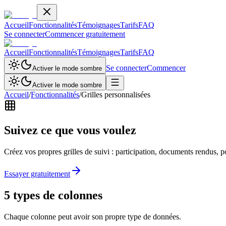
Accueil
Fonctionnalités
Témoignages
Tarifs
FAQ
Se connecter
Commencer gratuitement
Accueil
Fonctionnalités
Témoignages
Tarifs
FAQ
Se connecter
Commencer
Activer le mode sombre
Activer le mode sombre
Accueil
/
Fonctionnalités
/
Grilles personnalisées
Suivez
ce que vous voulez
Créez vos propres grilles de suivi : participation, documents rendus, 
Essayer gratuitement
5 types de colonnes
Chaque colonne peut avoir son propre type de données.