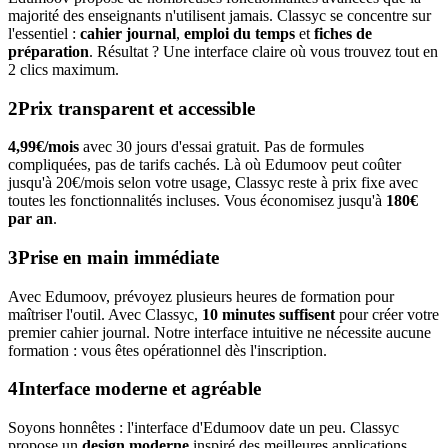
majorité des enseignants n'utilisent jamais. Classyc se concentre sur
l'essentiel :
cahier journal
,
emploi du temps
et
fiches de
préparation
. Résultat ? Une interface claire où vous trouvez tout en
2 clics maximum.
2
Prix transparent et accessible
4,99€/mois
avec 30 jours d'essai gratuit. Pas de formules
compliquées, pas de tarifs cachés. Là où Edumoov peut coûter
jusqu'à 20€/mois selon votre usage, Classyc reste à prix fixe avec
toutes les fonctionnalités incluses. Vous économisez jusqu'à
180€
par an
.
3
Prise en main immédiate
Avec Edumoov, prévoyez plusieurs heures de formation pour
maîtriser l'outil. Avec Classyc,
10 minutes suffisent
pour créer votre
premier cahier journal. Notre interface intuitive ne nécessite aucune
formation : vous êtes opérationnel dès l'inscription.
4
Interface moderne et agréable
Soyons honnêtes : l'interface d'Edumoov date un peu. Classyc
propose un
design moderne
inspiré des meilleures applications