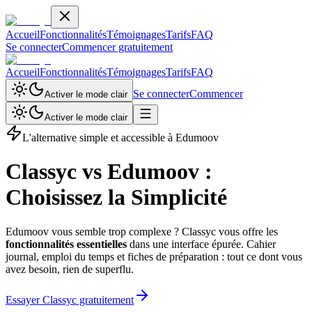
Accueil
Fonctionnalités
Témoignages
Tarifs
FAQ
Se connecter
Commencer gratuitement
Accueil
Fonctionnalités
Témoignages
Tarifs
FAQ
Se connecter
Commencer
Activer le mode clair
Activer le mode clair
L'alternative simple et accessible à Edumoov
Classyc vs Edumoov :
Choisissez la Simplicité
Edumoov vous semble trop complexe ? Classyc vous offre les
fonctionnalités essentielles
dans une interface épurée. Cahier
journal, emploi du temps et fiches de préparation : tout ce dont vous
avez besoin, rien de superflu.
Essayer Classyc gratuitement