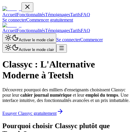
Accueil
Fonctionnalités
Témoignages
Tarifs
FAQ
Se connecter
Commencer gratuitement
Accueil
Fonctionnalités
Témoignages
Tarifs
FAQ
Se connecter
Commencer
Activer le mode clair
Activer le mode clair
Classyc : L'Alternative
Moderne à Teetsh
Découvrez pourquoi des milliers d'enseignants choisissent Classyc
pour leur
cahier journal numérique
et leur
emploi du temps
. Une
interface intuitive, des fonctionnalités avancées et un prix imbattable.
Essayer Classyc gratuitement
Pourquoi choisir Classyc plutôt que