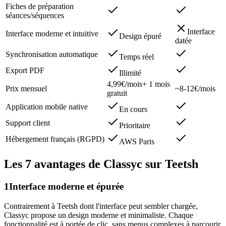
Fiches de préparation
séances/séquences
Interface
Interface moderne et intuitive
Design épuré
datée
Synchronisation automatique
Temps réel
Export PDF
Illimité
4,99€/mois
+ 1 mois
Prix mensuel
~8-12€/mois
gratuit
Application mobile native
En cours
Support client
Prioritaire
Hébergement français (RGPD)
AWS Paris
Les 7 avantages de Classyc sur Teetsh
1
Interface moderne et épurée
Contrairement à Teetsh dont l'interface peut sembler chargée,
Classyc propose un design moderne et minimaliste. Chaque
fonctionnalité est à portée de clic, sans menus complexes à parcourir.